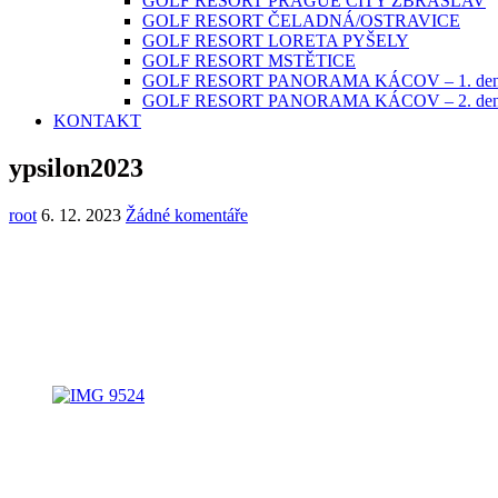
GOLF RESORT PRAGUE CITY ZBRASLAV
GOLF RESORT ČELADNÁ/OSTRAVICE
GOLF RESORT LORETA PYŠELY
GOLF RESORT MSTĚTICE
GOLF RESORT PANORAMA KÁCOV – 1. de
GOLF RESORT PANORAMA KÁCOV – 2. de
KONTAKT
ypsilon2023
root
6. 12. 2023
Žádné komentáře