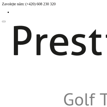
Přeskočit
Zavolejte nám:
(+420) 608 230 320
na
fa-
obsah
facebook
Přepnout
nabídku