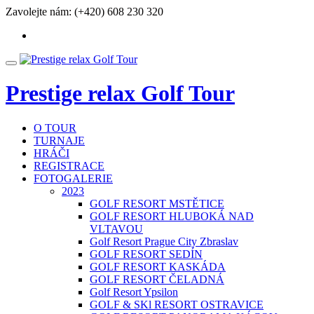
Přeskočit
Zavolejte nám:
(+420) 608 230 320
na
fa-
obsah
facebook
Přepnout
nabídku
Prestige relax Golf Tour
O TOUR
TURNAJE
HRÁČI
REGISTRACE
FOTOGALERIE
2023
GOLF RESORT MSTĚTICE
GOLF RESORT HLUBOKÁ NAD
VLTAVOU
Golf Resort Prague City Zbraslav
GOLF RESORT SEDÍN
GOLF RESORT KASKÁDA
GOLF RESORT ČELADNÁ
Golf Resort Ypsilon
GOLF & SKl RESORT OSTRAVICE