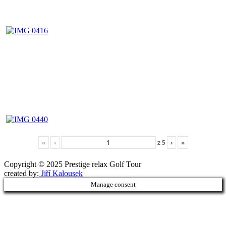
«
‹
z
5
›
»
Copyright © 2025 Prestige relax Golf Tour
Druhé
created by:
Jiří Kalousek
Manage consent
ménu