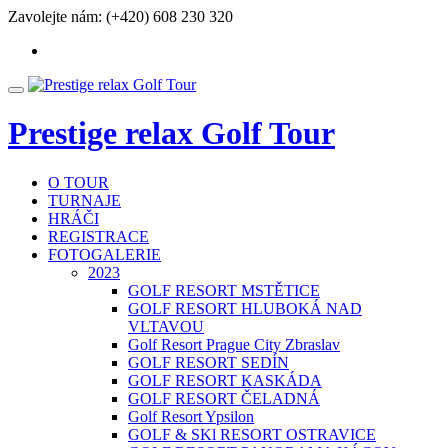
Přeskočit
Zavolejte nám:
(+420) 608 230 320
na
fa-
obsah
facebook
Přepnout
nabídku
Prestige relax Golf Tour
O TOUR
TURNAJE
HRÁČI
REGISTRACE
FOTOGALERIE
2023
GOLF RESORT MSTĚTICE
GOLF RESORT HLUBOKÁ NAD
VLTAVOU
Golf Resort Prague City Zbraslav
GOLF RESORT SEDÍN
GOLF RESORT KASKÁDA
GOLF RESORT ČELADNÁ
Golf Resort Ypsilon
GOLF & SKl RESORT OSTRAVICE