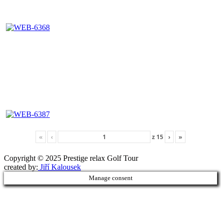
«
‹
z
15
›
»
Copyright © 2025 Prestige relax Golf Tour
Druhé
created by:
Jiří Kalousek
Manage consent
ménu