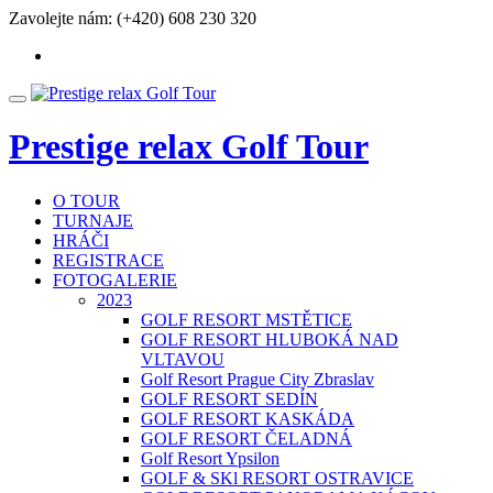
Přeskočit
Zavolejte nám:
(+420) 608 230 320
na
fa-
obsah
facebook
Přepnout
nabídku
Prestige relax Golf Tour
O TOUR
TURNAJE
HRÁČI
REGISTRACE
FOTOGALERIE
2023
GOLF RESORT MSTĚTICE
GOLF RESORT HLUBOKÁ NAD
VLTAVOU
Golf Resort Prague City Zbraslav
GOLF RESORT SEDÍN
GOLF RESORT KASKÁDA
GOLF RESORT ČELADNÁ
Golf Resort Ypsilon
GOLF & SKl RESORT OSTRAVICE