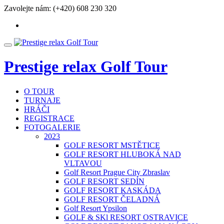
Přeskočit
Zavolejte nám:
(+420) 608 230 320
na
fa-
obsah
facebook
Přepnout
nabídku
Prestige relax Golf Tour
O TOUR
TURNAJE
HRÁČI
REGISTRACE
FOTOGALERIE
2023
GOLF RESORT MSTĚTICE
GOLF RESORT HLUBOKÁ NAD
VLTAVOU
Golf Resort Prague City Zbraslav
GOLF RESORT SEDÍN
GOLF RESORT KASKÁDA
GOLF RESORT ČELADNÁ
Golf Resort Ypsilon
GOLF & SKl RESORT OSTRAVICE