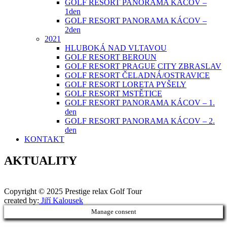
GOLF RESORT PANORAMA KÁCOV –
1den
GOLF RESORT PANORAMA KÁCOV –
2den
2021
HLUBOKÁ NAD VLTAVOU
GOLF RESORT BEROUN
GOLF RESORT PRAGUE CITY ZBRASLAV
GOLF RESORT ČELADNÁ/OSTRAVICE
GOLF RESORT LORETA PYŠELY
GOLF RESORT MSTĚTICE
GOLF RESORT PANORAMA KÁCOV – 1.
den
GOLF RESORT PANORAMA KÁCOV – 2.
den
KONTAKT
AKTUALITY
Copyright © 2025 Prestige relax Golf Tour
Druhé
created by:
Jiří Kalousek
Manage consent
ménu